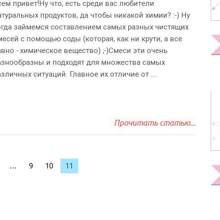
сем привет!Ну что, есть среди вас любители
атуральных продуктов, да чтобы никакой химии? :-) Ну
огда займемся составлением самых разных чистящих
месей с помощью соды (которая, как ни крути, а все
авно - химическое вещество) ;-)Смеси эти очень
азнообразны и подходят для множества самых
азличных ситуаций. Главное их отличие от ...
Прочитать статью...
…
9
10
11