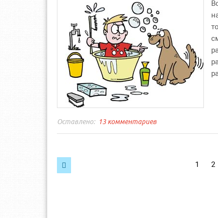
В
н
т
с
р
р
р
13 комментариев
Навигация
1
2

по
записям