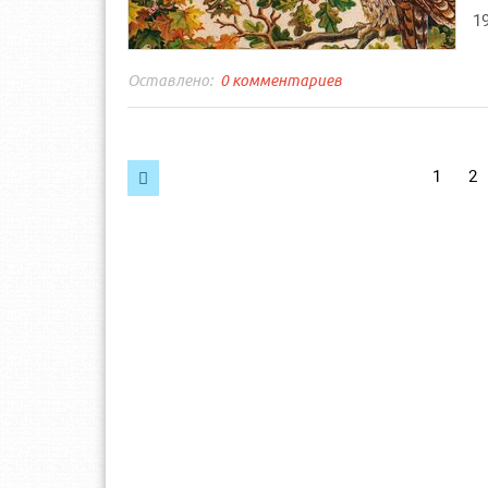
19
0 комментариев
Навигация
1
2

по
записям