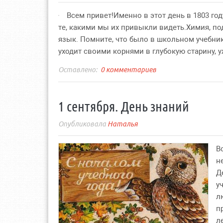
Всем привет!Именно в этот день в 1803 го
те, какими мы их привыкли видеть.Химия, п
язык. Помните, что было в школьном учебник
уходит своими корнями в глубокую старину, уж
0 комментариев
1 сентября. День знаний
Наталья
В
н
Д
у
л
п
л