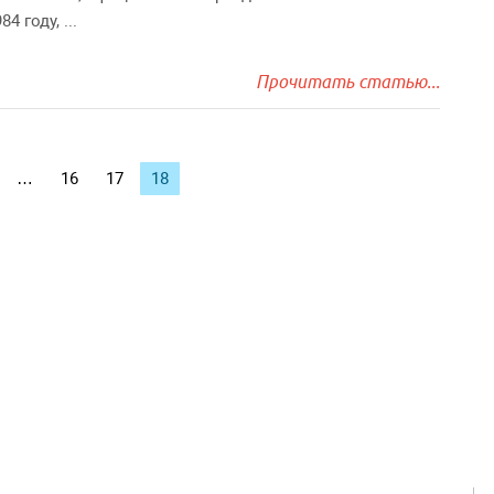
84 году, ...
Прочитать статью...
…
16
17
18