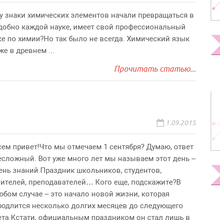
ду знаки химических элементов начали превращаться в
одобно каждой науке, имеет свой профессиональный
е по химии?Но так было не всегда. Химический язык
е в древнем ...
Прочитать статью...
1.09.2015
сем привет!Что мы отмечаем 1 сентября? Думаю, ответ
есложный. Вот уже много лет мы называем этот день –
ень знаний.Праздник школьников, студентов,
чителей, преподавателей… Кого еще, подскажите?В
юбом случае – это начало новой жизни, которая
родлится несколько долгих месяцев до следующего
ета.Кстати, официальным праздником он стал лишь в