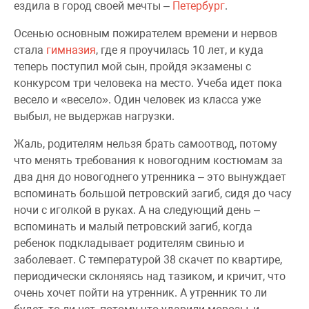
ездила в город своей мечты –
Петербург
.
Осенью основным пожирателем времени и нервов
стала
гимназия
, где я проучилась 10 лет, и куда
теперь поступил мой сын, пройдя экзамены с
конкурсом три человека на место. Учеба идет пока
весело и «весело». Один человек из класса уже
выбыл, не выдержав нагрузки.
Жаль, родителям нельзя брать самоотвод, потому
что менять требования к новогодним костюмам за
два дня до новогоднего утренника – это вынуждает
вспоминать большой петровский загиб, сидя до часу
ночи с иголкой в руках. А на следующий день –
вспоминать и малый петровский загиб, когда
ребенок подкладывает родителям свинью и
заболевает. С температурой 38 скачет по квартире,
периодически склоняясь над тазиком, и кричит, что
очень хочет пойти на утренник. А утренник то ли