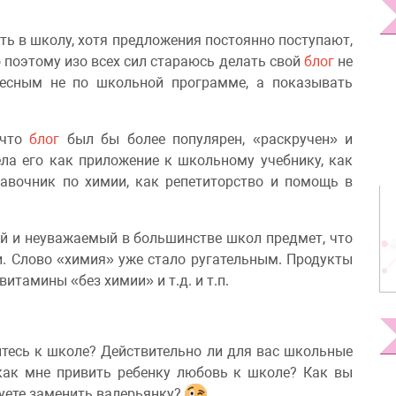
ь в школу, хотя предложения постоянно поступают,
 поэтому изо всех сил стараюсь делать свой
блог
не
ресным не по школьной программе, а показывать
 что
блог
был бы более популярен, «раскручен» и
ела его как приложение к школьному учебнику, как
авочник по химии, как репетиторство и помощь в
тый и неуважаемый в большинстве школ предмет, что
и. Слово «химия» уже стало ругательным. Продукты
итамины «без химии» и т.д. и т.п.
ситесь к школе? Действительно ли для вас школьные
как мне привить ребенку любовь к школе? Как вы
туете заменить валерьянку?