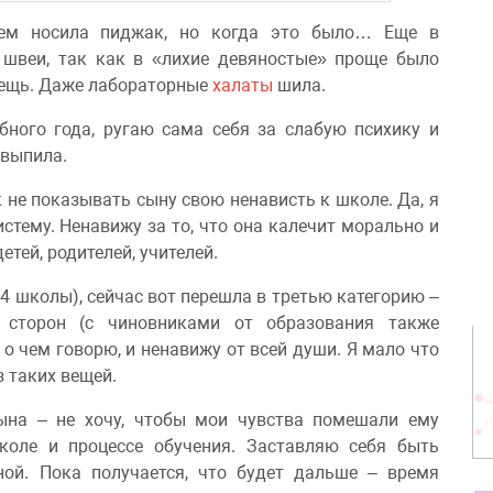
ием носила пиджак, но когда это было… Еще в
 швеи, так как в «лихие девяностые» проще было
 вещь. Даже лабораторные
халаты
шила.
бного года, ругаю сама себя за слабую психику и
 выпила.
 не показывать сыну свою ненависть к школе. Да, я
стему. Ненавижу за то, что она калечит морально и
тей, родителей, учителей.
 4 школы), сейчас вот перешла в третью категорию –
х сторон (с чиновниками от образования также
 о чем говорю, и ненавижу от всей души. Я мало что
з таких вещей.
ына – не хочу, чтобы мои чувства помешали ему
коле и процессе обучения. Заставляю себя быть
ной. Пока получается, что будет дальше – время