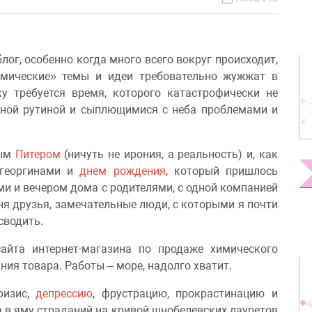
лог, особенно когда много всего вокруг происходит,
имические» темы и идеи требовательно жужжат в
у требуется время, которого катастрофически не
евной рутиной и сыплющимися с неба проблемами и
ным
Питером
(ничуть не ирония, а реальность) и, как
 георгинами и
днем рождения
, который пришлось
ами и вечером дома с родителями, с одной компанией
еня друзья, замечательные люди, с которыми я почти
сводить.
айта интернет-магазина по продаже химического
ния товара. Работы – море, надолго хватит.
ризис,
депрессию
, фрустрацию, прокрастинацию и
а в яму страданий на кривой шнобелевских лауретов