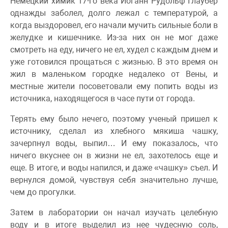
Немецкий химик 17-го века Иоганн Рудольф Глаубер
однажды заболел, долго лежал с температурой, а
когда выздоровел, его начали мучить сильные боли в
желудке и кишечнике. Из-за них он не мог даже
смотреть на еду, ничего не ел, худел с каждым днем и
уже готовился прощаться с жизнью. В это время он
жил в маленьком городке недалеко от Вены, и
местные жители посоветовали ему попить воды из
источника, находящегося в часе пути от города.
Терять ему было нечего, поэтому ученый пришел к
источнику, сделал из хлебного мякиша чашку,
зачерпнул воды, выпил… И ему показалось, что
ничего вкуснее он в жизни не ел, захотелось еще и
еще. В итоге, и воды напился, и даже «чашку» съел. И
вернулся домой, чувствуя себя значительно лучше,
чем до прогулки.
Затем в лаборатории он начал изучать целебную
воду и в итоге выделил из нее чудесную соль,