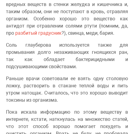
вредных веществ в стенки желудка и кишечника и,
таким образом, они не поступают в кровь, отравляя
организм. Особенно хорошо это вещество как
антидот при отравлении солями ртути (помним, да,
про
разбитый градусник
?), свинца, меди, бария.
Соль глауберова используется также для
промывания долго незаживающих гноящихся ран,
так как обладает бактерицидными и
подсушивающими свойствами.
Раньше врачи советовали ее взять одну столовую
ложку, растворить в стакане теплой воды и пить
утром натощак. Считалось, что это хорошо выводит
токсины из организма.
Пока искала информацию по этому веществу в
интернете, кстати, наткнулась на множество статей,
что этот способ хорошо помогает похудеть и
очистить организм. Врать не буду, не пробовала