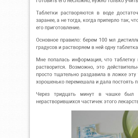
Готовить его несложно, нужно только учит
Таблетки растворяются в воде достаточ
заранее, а не тогда, когда приперло так, ч
его приготовление.
Основное правило: берем 100 мл дистилл
градусов и растворяем в ней одну таблетка
Мне попалась информация, что таблетку 
растворится. Возможно, это действитель
просто тщательно раздавила в ложке эту
хорошенько перемешала и дала постоять п
Через тридцать минут в чашке был 
нерастворившихся частичек этого лекарст