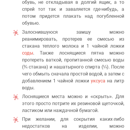
обувь, не откладывая в долгий ящик, а то
спрей тот так и заваляется где-нибудь, а
потом придется плакать над погубленной
обувью.
Залоснившуюся замшу можно
реанимировать, протерев ее смесью из
стакана теплого молока и 1 чайной ложки
соды
. Также лоснящиеся пятна можно
протереть ваткой, пропитанной смесью воды
(¾ стакана) и нашатырного спирта (¼). После
чего обмыть сначала простой водой, а затем с
добавлением 1 чайной ложки
уксуса
на литр
воды.
Лоснящиеся места можно и «скрыть». Для
этого просто потрите их резиновой щеточкой,
ластиком или наждачной бумагой.
При желании, для сокрытия каких-либо
недостатков на изделии, можно