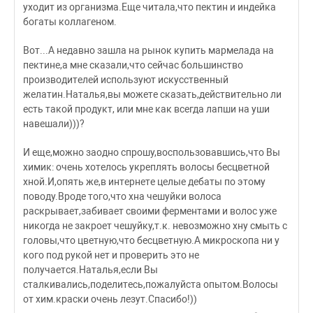
уходит из организма.Еще читала,что пектин и индейка
богаты коллагеном.
Вот...А недавно зашла на рынок купить мармелада на
пектине,а мне сказали,что сейчас большинство
производителей используют искусственный
желатин.Наталья,вы можете сказать,действительно ли
есть такой продукт, или мне как всегда лапши на уши
навешали)))?
И еще,можно заодно спрошу,воспользовавшись,что Вы
химик: очень хотелось укреплять волосы бесцветной
хной.И,опять же,в интернете целые дебаты по этому
поводу.Вроде того,что хна чешуйки волоса
раскрывает,забивает своими ферментами и волос уже
никогда не закроет чешуйку,т.к. невозможно хну смыть с
головы,что цветную,что бесцветную.А микроскопа ни у
кого под рукой нет и проверить это не
получается.Наталья,если Вы
сталкивались,поделитесь,пожалуйста опытом.Волосы
от хим.краски очень лезут.Спасибо!))